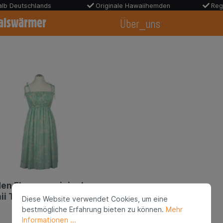
halb Deutschlands
Originale Hawaiihemden
Reg
alswärmer
Über_uns
en Flower - original
i Tube Dress | midi
Diese Website verwendet Cookies, um eine
bestmögliche Erfahrung bieten zu können.
Mehr
Informationen ...