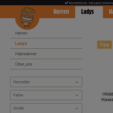
Kostenloser Versand inner
Warenkorb
Herren
Ladys
H
Herren
Ladys
Tipp
Halswärmer
Über_uns
Hersteller
-Hidd
Farbe
Hawai
Größe