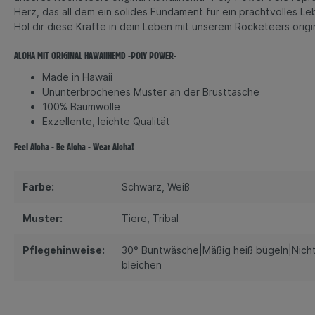
Herz, das all dem ein solides Fundament für ein prachtvolles Le
Hol dir diese Kräfte in dein Leben mit unserem Rocketeers orig
ALOHA MIT ORIGINAL HAWAIIHEMD -POLY POWER-
Made in Hawaii
Ununterbrochenes Muster an der Brusttasche
100% Baumwolle
Exzellente, leichte Qualität
Feel Aloha - Be Aloha - Wear Aloha!
Farbe:
Schwarz
, Weiß
Muster:
Tiere
, Tribal
Pflegehinweise:
30° Buntwäsche|Mäßig heiß bügeln|Nicht
bleichen