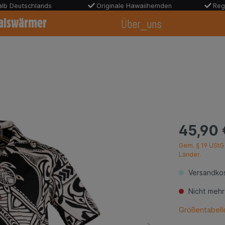
halb Deutschlands
Originale Hawaiihemden
Reg
alswärmer
Über_uns
45,90 
Gem. § 19 UStG 
Länder.
Versandkos
Nicht mehr
Größentabell