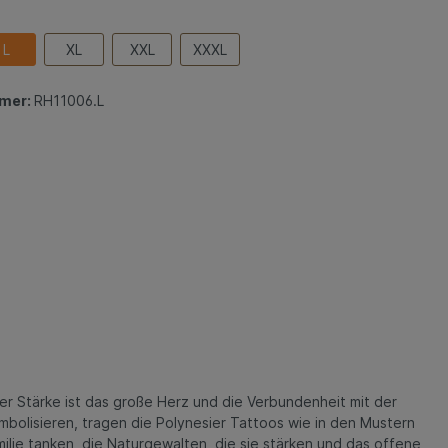
L
XL
XXL
XXXL
mer:
RH11006.L
ser Stärke ist das große Herz und die Verbundenheit mit der
symbolisieren, tragen die Polynesier Tattoos wie in den Mustern
ilie tanken, die Naturgewalten, die sie stärken und das offene