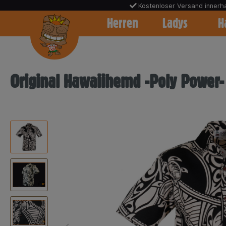
Kostenloser Versand inner
Warenkorb
Herren
Ladys
H
Original Hawaiihemd -Poly Power-