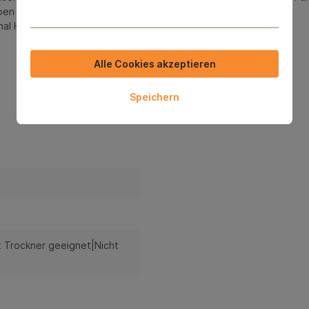
ben gibt.
inal Hawaiihemd -Poly Power-.
Alle Cookies akzeptieren
Speichern
 Trockner geeignet|Nicht