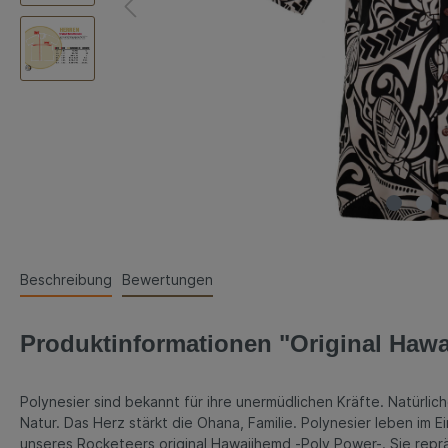
Beschreibung
Bewertungen
Produktinformationen "Original Haw
Polynesier sind bekannt für ihre unermüdlichen Kräfte. Natürli
Natur. Das Herz stärkt die Ohana, Familie. Polynesier leben im E
unseres Rocketeers original Hawaiihemd -Poly Power-. Sie reprä