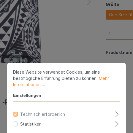
Größe
One Size fits
Produktnum
Diese Website verwendet Cookies, um eine
bestmögliche Erfahrung bieten zu können.
Mehr
Informationen ...
Einstellungen
 -Poly Power-"
Technisch erforderlich
Statistiken