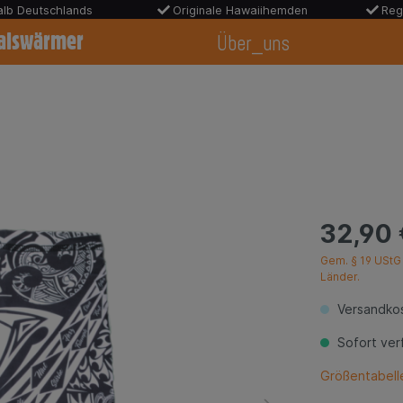
halb Deutschlands
Originale Hawaiihemden
Reg
alswärmer
Über_uns
32,90 
Gem. § 19 UStG 
Länder.
Versandkos
Sofort verf
Größentabell