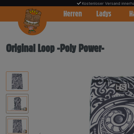
Kostenloser Versand inner
Warenkorb
Herren
Ladys
H
Original Loop -Poly Power-